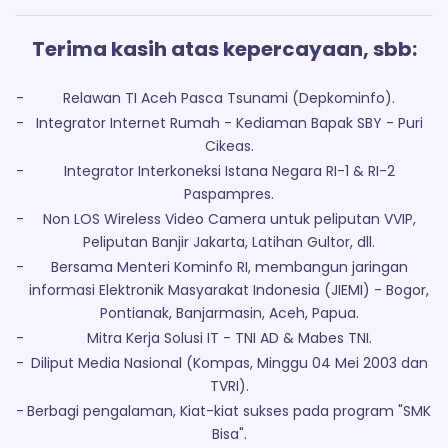
Terima kasih atas kepercayaan, sbb:
-
Relawan TI Aceh Pasca Tsunami (Depkominfo).
-
Integrator Internet Rumah - Kediaman Bapak SBY - Puri
Cikeas.
-
Integrator Interkoneksi Istana Negara RI-1 & RI-2
Paspampres.
-
Non LOS Wireless Video Camera untuk peliputan VVIP,
Peliputan Banjir Jakarta, Latihan Gultor, dll.
-
Bersama Menteri Kominfo RI, membangun jaringan
informasi Elektronik Masyarakat Indonesia (JIEMI) - Bogor,
Pontianak, Banjarmasin, Aceh, Papua.
-
Mitra Kerja Solusi IT - TNI AD & Mabes TNI.
-
Diliput Media Nasional (Kompas, Minggu 04 Mei 2003 dan
TVRI).
-
Berbagi pengalaman, Kiat-kiat sukses pada program "SMK
Bisa".