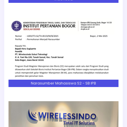
Narasumber Mahasiswa S2 - SB IPB