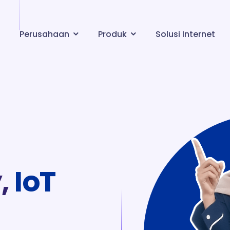
Perusahaan
Produk
Solusi Internet
Sejarah Perusahaan
SDWAN & LAN
Visi & Misi
Fiber Optik
Klien Kami
Wireless LOS & Non LOS
Mitra Kami
Video Conference
Solusi CCTV
,
IoT