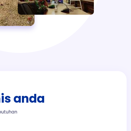
nis anda
butuhan