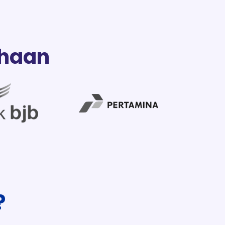
haan
?