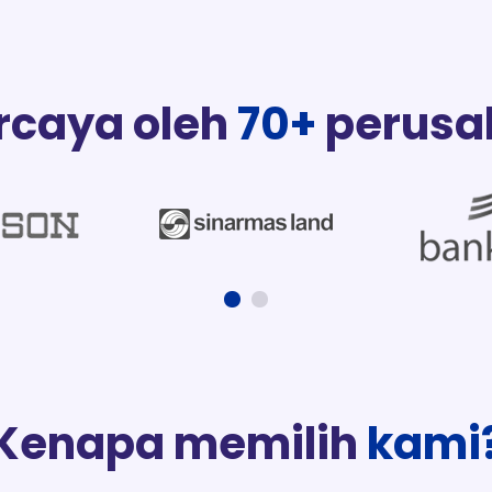
rcaya oleh
70+
perusa
Kenapa memilih
kami